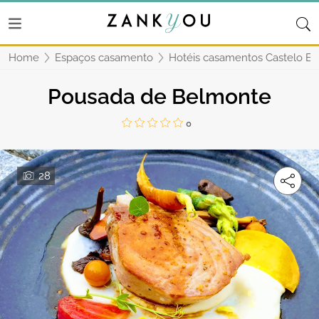
Home
Espaços casamento
Hotéis casamentos Castelo Br
Pousada de Belmonte
0
28