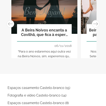
A Beira Noivos encanta a
Beira No
Covilhã, que fica à espera
passos
da próxima edição!
agora os
aqui pod
06/11/2018
"viver 
"Para o ano estaremos aqui outra vez
Nos próxim
na Beira Noivos, sim, esperemos que
Setembro, 
com mais expositores e com a mesma
Noivos - a
qualidade e, esperemos ainda, com
contará
mais público", garante a organização.
fornecedores
surpresas e a
Conheça al
nacionais 
Espaços casamento Castelo-branco (15)
Fotografia e vídeo Castelo-branco (14)
Espaços casamento Castelo-branco (8)