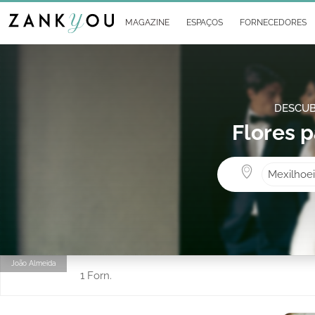
MAGAZINE
ESPAÇOS
FORNECEDORES
DESCUB
Flores 
Mexilhoe
João Almeida
1 Forn.