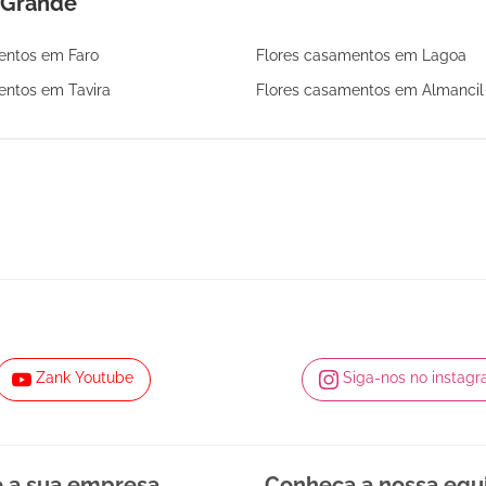
 Grande
entos em Faro
Flores casamentos em Lagoa
entos em Tavira
Flores casamentos em Almancil
Zank Youtube
Siga-nos no instag
e a sua empresa
Conheça a nossa equ