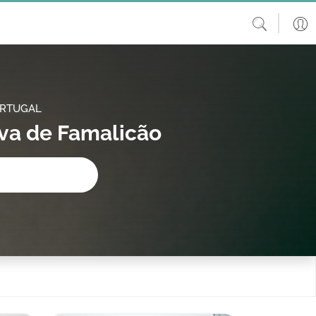
ORTUGAL
ova de Famalicão
procura?