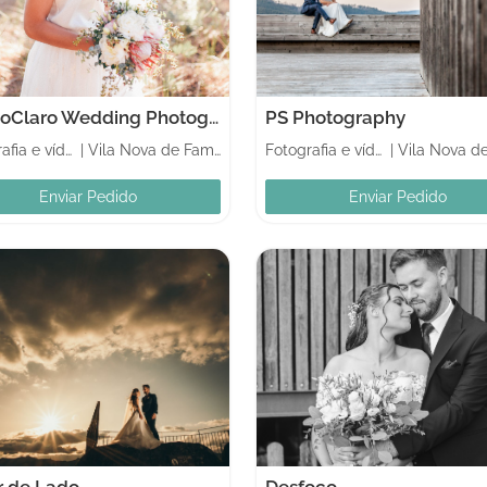
MarcoClaro Wedding Photographer
PS Photography
Fotografia e vídeo
|
Vila Nova de Famalicão
Fotografia e vídeo
|
Enviar Pedido
Enviar Pedido
r de Lado
Desfoco