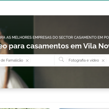
RA AS MELHORES EMPRESAS DO SECTOR CASAMENTO EM P
deo para casamentos em Vila N
Onde? ex: Cascais
O que 
 de Famalicão
Fotografia e vídeo