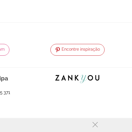
ram
Encontre inspiração
ipa
5 371