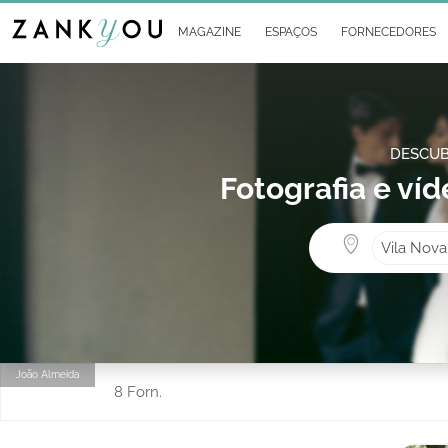
MAGAZINE
ESPAÇOS
FORNECEDORES
DESCUB
Fotografia e ví
Vila Nova
João Almeida
8 Forn.