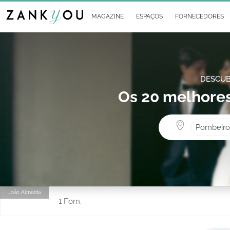
MAGAZINE
ESPAÇOS
FORNECEDORES
DESCUB
Os 20 melhores
Pombeiro
João Almeida
1 Forn.