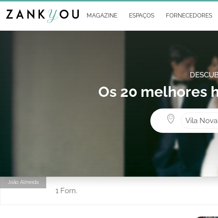
MAGAZINE
ESPAÇOS
FORNECEDORES
DESCUB
Os 20 melhores h
Vila Nova
João Almeida
1 Forn.