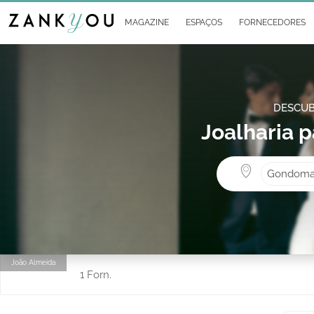
MAGAZINE
ESPAÇOS
FORNECEDORES
DESCUB
Joalharia
Gondoma
João Almeida
1 Forn.