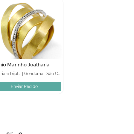
nio Marinho Joalharia
Joalharia e bijuteria
|
Gondomar-São Cosme
Enviar Pedido