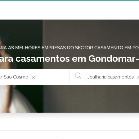
RA AS MELHORES EMPRESAS DO SECTOR CASAMENTO EM P
 para casamentos em Gondomar
Onde? ex: Cascais
O que 
r-São Cosme
Joalharia casamentos