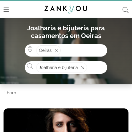
Joalharia e bijuteria para
casamentos em Oeiras
Onde? ex: Cascais
Oeiras
O que procura?
Joalharia e bijuteria
1 Forn.