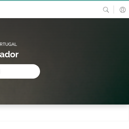
ORTUGAL
vador
procura?