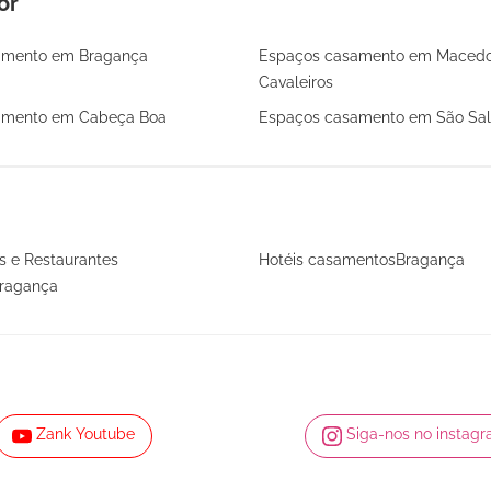
or
amento em Bragança
Espaços casamento em Maced
Cavaleiros
amento em Cabeça Boa
Espaços casamento em São Sal
is e Restaurantes
Hotéis casamentosBragança
ragança
Zank Youtube
Siga-nos no instag