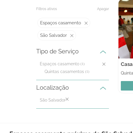
Filtros ativos
Apagar
Espaços casamento
São Salvador
Tipo de Serviço
Casa
Espaços casamento
(1)
Quintas casamentos
(1)
Quint
Localização
São Salvador