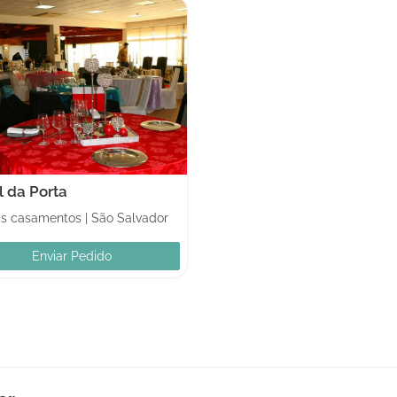
l da Porta
as casamentos
|
São Salvador
Enviar Pedido