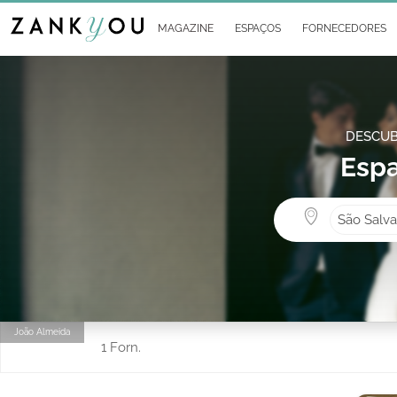
MAGAZINE
ESPAÇOS
FORNECEDORES
DESCUB
Espa
São Salv
João Almeida
1 Forn.