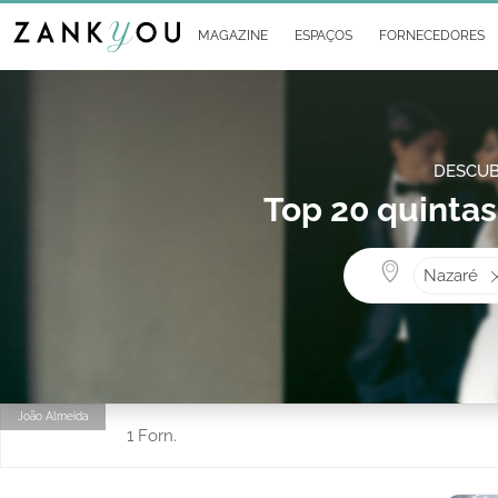
MAGAZINE
ESPAÇOS
FORNECEDORES
DESCUB
Top 20 quinta
Nazaré
João Almeida
1 Forn.