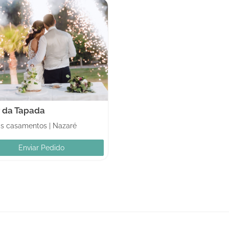
r da Tapada
as casamentos
|
Nazaré
Enviar Pedido