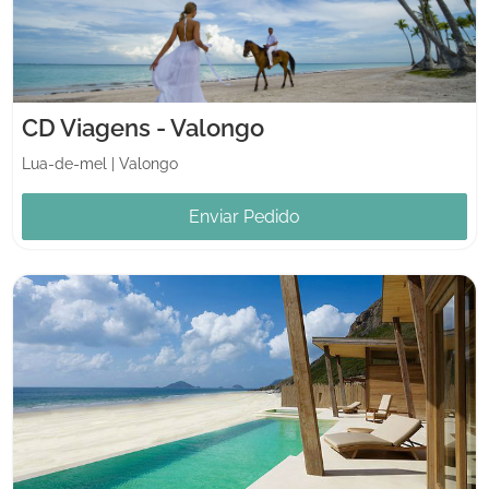
CD Viagens - Valongo
Lua-de-mel
|
Valongo
Enviar Pedido