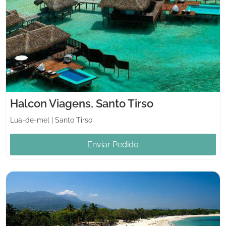
Halcon Viagens, Santo Tirso
Lua-de-mel
|
Santo Tirso
Enviar Pedido