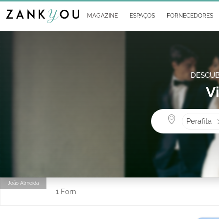
MAGAZINE
ESPAÇOS
FORNECEDORES
DESCUB
V
Perafita
João Almeida
1 Forn.