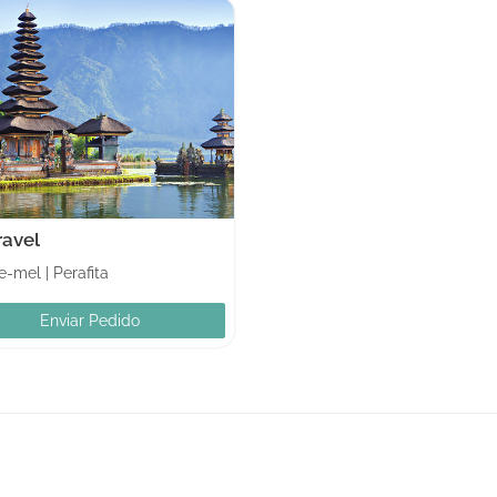
ravel
e-mel
|
Perafita
Enviar Pedido