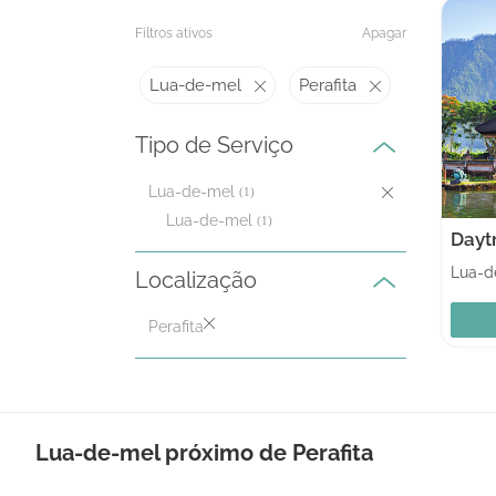
Filtros ativos
Apagar
Lua-de-mel
Perafita
Tipo de Serviço
Lua-de-mel
(1)
Lua-de-mel
(1)
Dayt
Lua-d
Localização
Perafita
Lua-de-mel próximo de Perafita