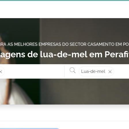
RA AS MELHORES EMPRESAS DO SECTOR CASAMENTO EM P
iagens de lua-de-mel em Perafi
Onde? ex: Cascais
O que 
Lua-de-mel