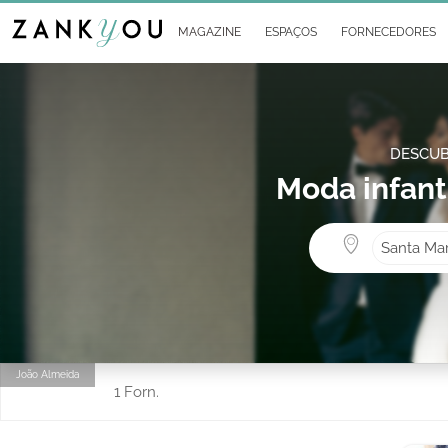
MAGAZINE
ESPAÇOS
FORNECEDORES
DESCUB
Moda infant
Santa Mar
João Almeida
1 Forn.