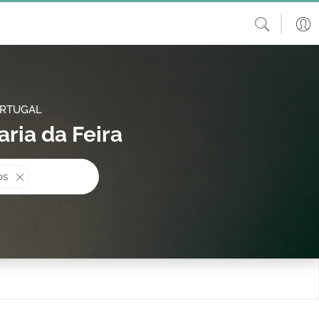
ORTUGAL
ria da Feira
procura?
os