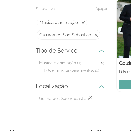
Filtros ativos
Apagar
Música e animação
Guimarães-São Sebastião
Tipo de Serviço
Gold
Música e animação
(1)
DJs e música casamentos
(1)
Localização
Guimarães-São Sebastião