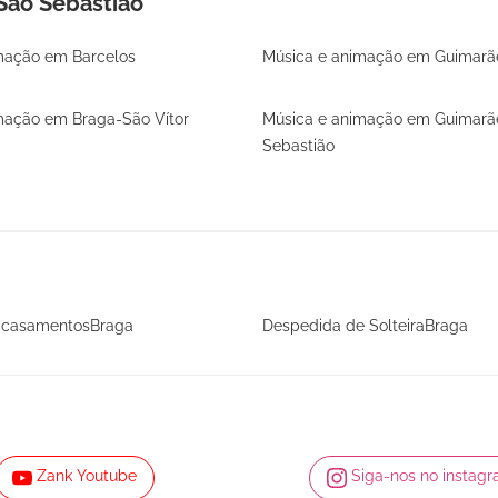
São Sebastião
mação em Barcelos
Música e animação em Guimarã
mação em Braga-São Vítor
Música e animação em Guimarã
Sebastião
 casamentosBraga
Despedida de SolteiraBraga
Zank Youtube
Siga-nos no instag