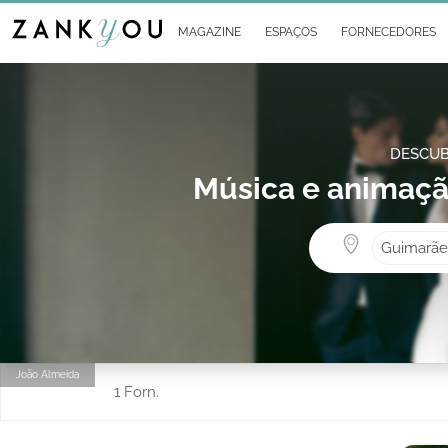
MAGAZINE
ESPAÇOS
FORNECEDORES
DESCUB
Música e animaç
Guimarãe
João Almeida
1 Forn.