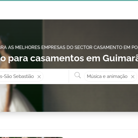
RA AS MELHORES EMPRESAS DO SECTOR CASAMENTO EM P
ão para casamentos em Guimarã
Onde? ex: Cascais
O que 
s-São Sebastião
Música e animação