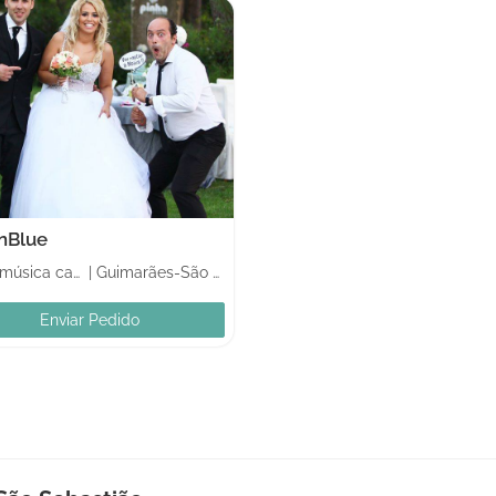
nBlue
DJs e música casamentos
|
Guimarães-São Sebastião
Enviar Pedido