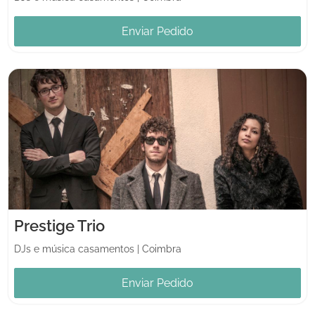
Enviar Pedido
Prestige Trio
DJs e música casamentos
|
Coimbra
Enviar Pedido