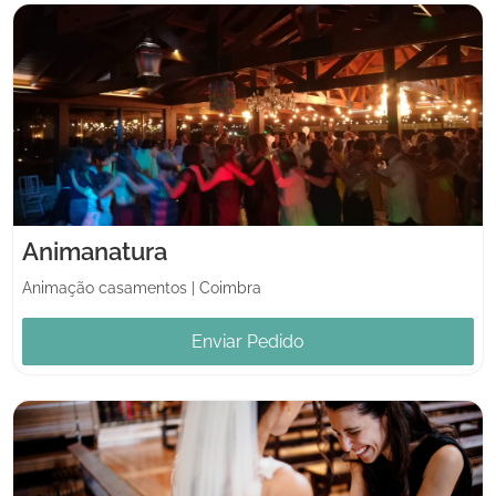
Animanatura
Animação casamentos
|
Coimbra
Enviar Pedido