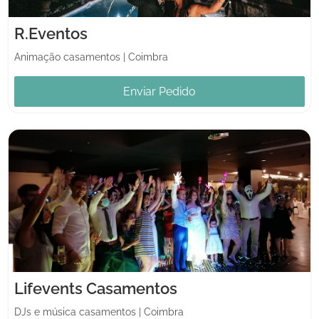
R.Eventos
Animação casamentos
|
Coimbra
Enviar Pedido
Lifevents Casamentos
DJs e música casamentos
|
Coimbra