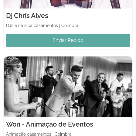
Dj Chris Alves
DJs e música casamentos
|
Coimbra
Enviar Pedido
Won - Animação de Eventos
Animação casamentos
|
Coimbra