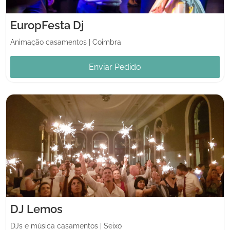
EuropFesta Dj
Animação casamentos
|
Coimbra
Enviar Pedido
DJ Lemos
DJs e música casamentos
|
Seixo