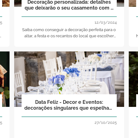
Decoração personalizada: detalhes
que deixarão o seu casamento com a
sua cara
5
12/03/2024
Saiba como conseguir a decoração perfeita para o
altar, a festa e os recantos do local que escolher
h
para testemunhar o vosso amor. Tenha um
casamento inesquecível com os conselhos da
Zankyou
Data Feliz - Decor e Eventos:
decorações singulares que espelham
os sonhos dos noivos!
5
27/10/2025
,