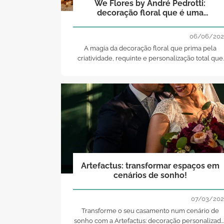
We Flores by André Pedrotti:
decoração floral que é uma
celebração da arte de viver e amar!
06/06/202
A magia da decoração floral que prima pela
criatividade, requinte e personalização total que
transforma cada celebração num momento
inesquecível!
Artefactus: transformar espaços em
cenários de sonho!
07/03/202
Transforme o seu casamento num cenário de
sonho com a Artefactus: decoração personalizada