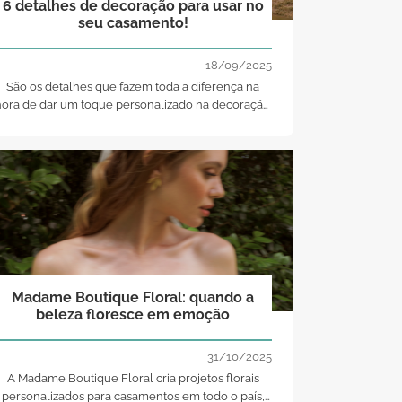
6 detalhes de decoração para usar no
seu casamento!
18/09/2025
São os detalhes que fazem toda a diferença na
ora de dar um toque personalizado na decoração.
Inspire-se nestas 6 dicas para usar no seu
casamento.
Madame Boutique Floral: quando a
beleza floresce em emoção
31/10/2025
A Madame Boutique Floral cria projetos florais
personalizados para casamentos em todo o país,