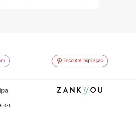
com uma abordagem cuidada e atenção a cada
detalhe.
ram
Encontre inspiração
ipa
5 371