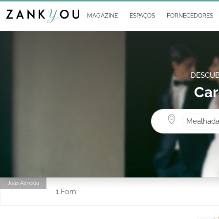
MAGAZINE
ESPAÇOS
FORNECEDORES
DESCUB
Car
Mealhad
João Almeida
1 Forn.