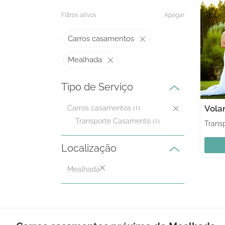
Filtros ativos
Apagar
Carros casamentos
Mealhada
Tipo de Serviço
Vola
Carros casamentos
(1)
Transporte Casamento
(1)
Localização
Mealhada