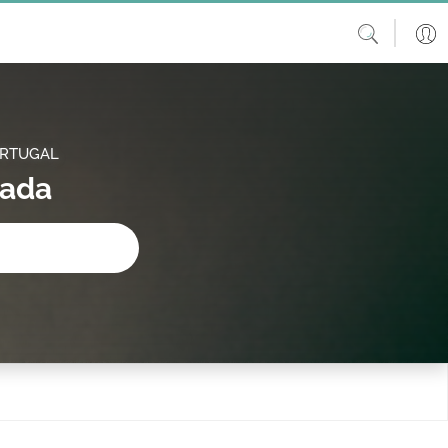
ORTUGAL
hada
procura?