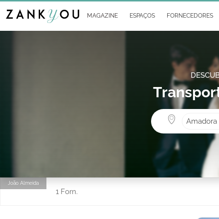
MAGAZINE
ESPAÇOS
FORNECEDORES
DESCUB
Transpor
Amadora
João Almeida
1 Forn.