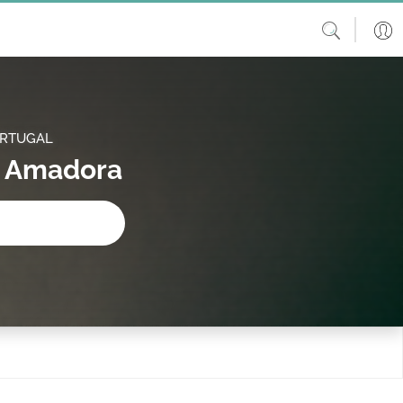
ORTUGAL
m Amadora
procura?