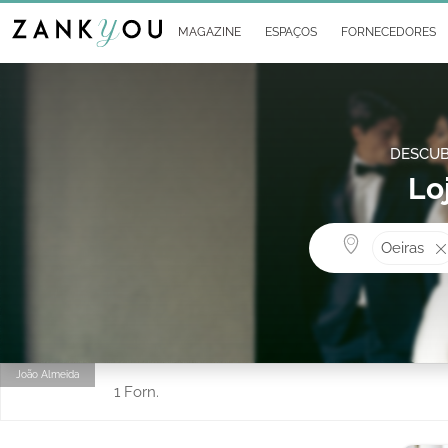
MAGAZINE
ESPAÇOS
FORNECEDORES
DESCUB
Lo
Oeiras
João Almeida
1 Forn.