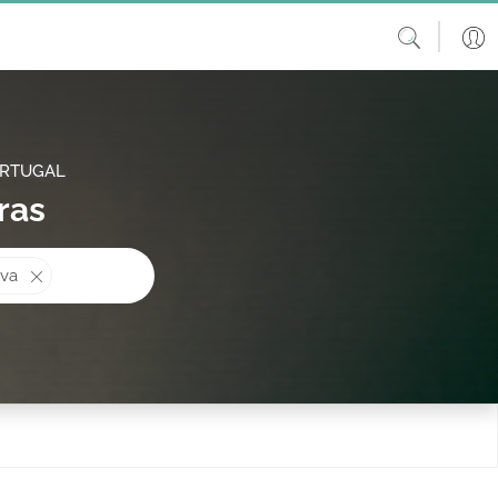
ORTUGAL
ras
procura?
iva