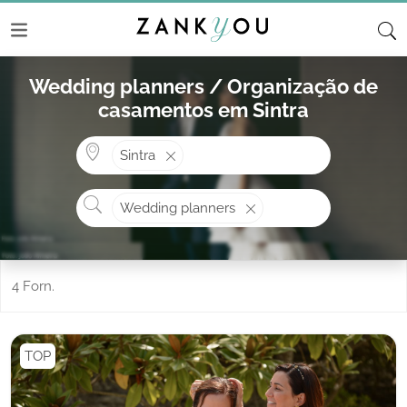
Wedding planners / Organização de
casamentos em Sintra
Onde? ex: Cascais
Sintra
O que procura?
Wedding planners
4 Forn.
TOP