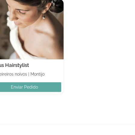
s Hairstylist
ireiros noivos
|
Montijo
Enviar Pedido