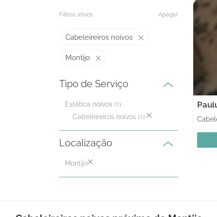
Filtros ativos
Apagar
Cabeleireiros noivos
Montijo
Tipo de Serviço
Paulu
Estética noivos
(1)
Cabeleireiros noivos
(1)
Cabele
Localização
Montijo