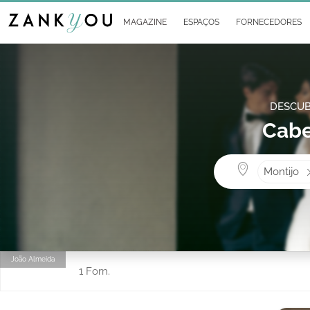
MAGAZINE
ESPAÇOS
FORNECEDORES
DESCUB
Cabe
Montijo
João Almeida
1 Forn.