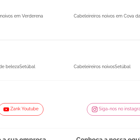
 noivos em Verderena
Cabeleireiros noivos em Cova d
de belezaSetúbal
Cabeleireiros noivosSetúbal
Zank Youtube
Siga-nos no instag
e a sua empresa
Conheça a nossa equ