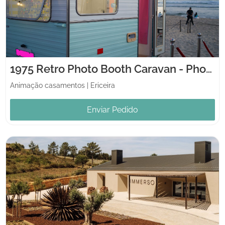
1975 Retro Photo Booth Caravan - PhotoRex
Animação casamentos
|
Ericeira
Enviar Pedido