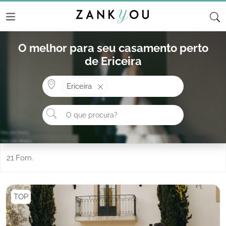
O melhor para seu casamento perto
de Ericeira
Onde? ex: Cascais
Ericeira
O que procura?
21 Forn.
TOP