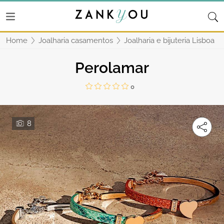
Home
Joalharia casamentos
Joalharia e bijuteria Lisboa
Perolamar
0
8