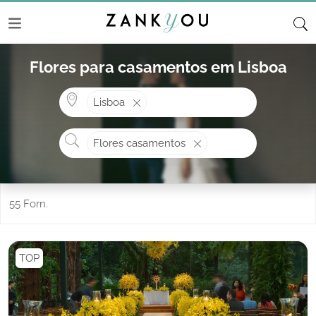
Flores para casamentos em Lisboa
Onde? ex: Cascais
Lisboa
O que procura?
Flores casamentos
55 Forn.
TOP