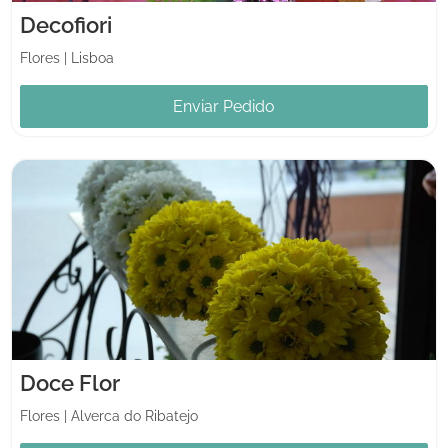
Decofiori
Flores
|
Lisboa
Enviar Pedido
Doce Flor
Flores
|
Alverca do Ribatejo