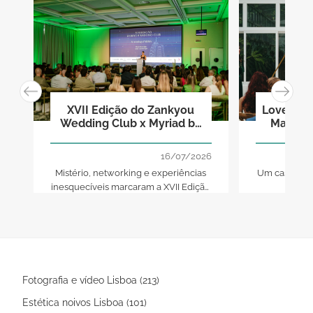
XVII Edição do Zankyou
Love with
Wedding Club x Myriad by
Madame 
SANA Hotels
16/07/2026
Mistério, networking e experiências
Um casament
inesquecíveis marcaram a XVII Edição
um to
do Zankyou Wedding Club. Um
encontro exclusivo que reuniu mais
de 100 profissionais do setor para
inspirar, conectar e surpreender.
Fotografia e vídeo Lisboa (213)
Estética noivos Lisboa (101)