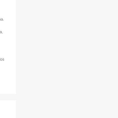
a.
a,
 os