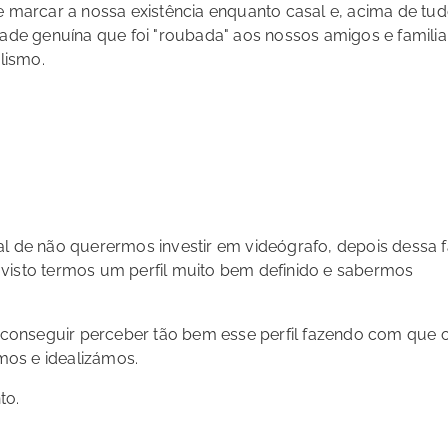
arcar a nossa existência enquanto casal e, acima de tud
dade genuína que foi "roubada" aos nossos amigos e familia
alismo.
al de não querermos investir em videógrafo, depois dessa 
ós visto termos um perfil muito bem definido e sabermos
or conseguir perceber tão bem esse perfil fazendo com que 
mos e idealizámos.
to.