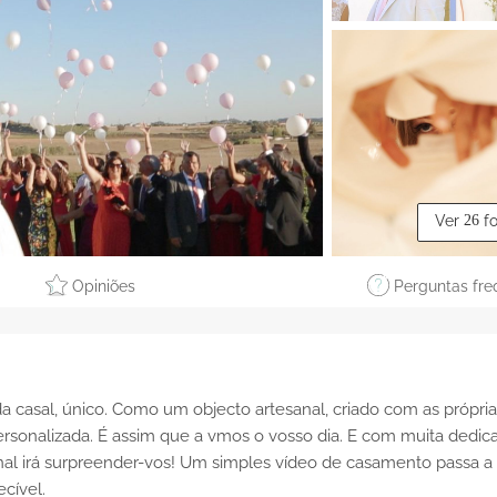
Ver
26
f
Opiniões
Perguntas fre
 casal, único. Como um objecto artesanal, criado com as própria
rsonalizada. É assim que a vmos o vosso dia. E com muita dedic
inal irá surpreender-vos! Um simples vídeo de casamento passa a 
cível.