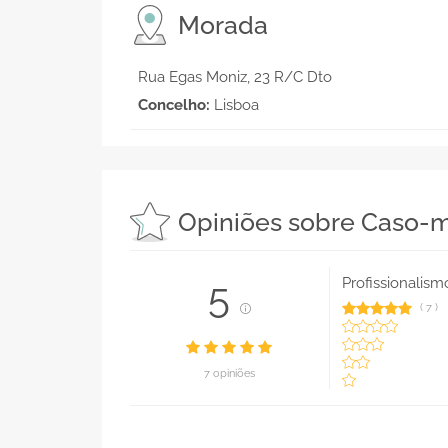
Morada
Rua Egas Moniz, 23 R/C Dto
Concelho:
Lisboa
Opiniões sobre Caso-
Profissionalism
5
(
7
)
7 opiniões