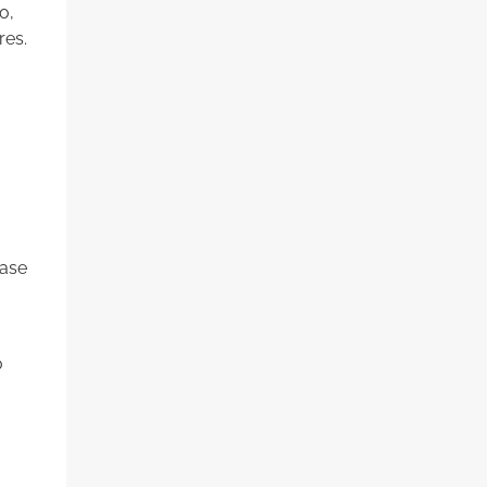
o,
res.
fase
o