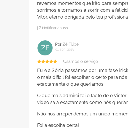
revemos momentos que irão para sempre m
sorrimos e tornamos a sorrir com a felici
Vítor, eterno obrigada pelo teu profission
Notificar abuso
Por
Zé Filipe
ZF
01 abril 2018
Usamos o serviço
Eu e a Sónia passámos por uma fase inici
o mais dificil foi escolher o certo para n
exactamente o que queriamos.
O que mais admirei foi o facto de o Vict
video saia exactamente como nós queria
Não nos arrependemos um unico momen
Foi a escolha certa!