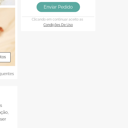
Enviar Pedido
Clicando em continuar aceito as
Condições De Uso
otos
quentes
s
ação,
ser