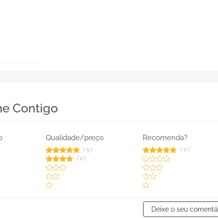
me Contigo
o
Qualidade/preço
Recomenda?
(
5
)
(
7
)
(
2
)
Deixe o seu comentá