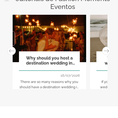
Eventos
Why should you host a
Why s
destination wedding in
weddin
Portugal?
destin
16/07/2026
There are so many reasons why you
If you are
should have a destination wedding in
wedding in 
Portugal, especially when you are
thing you s
considering this beautiful country as
the chosen location for your
celebration