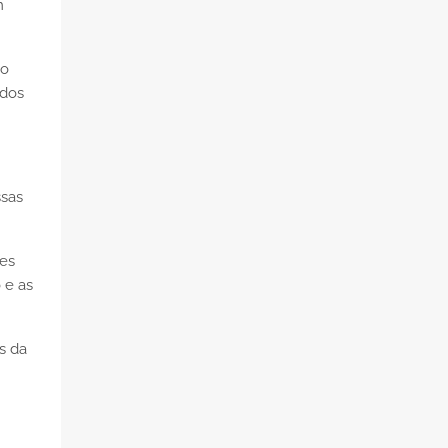
m
ão
odos
ssas
ões
 e as
s da