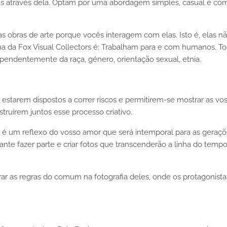
rias através dela. Optam por uma abordagem simples, casual e co
s obras de arte porque vocês interagem com elas. Isto é, elas n
ma da Fox Visual Collectors é: Trabalham para e com humanos. T
ependentemente da raça, género, orientação sexual, etnia.
estarem dispostos a correr riscos e permitirem-se mostrar as vo
ruírem juntos esse processo criativo.
, é um reflexo do vosso amor que será intemporal para as geraç
ante fazer parte e criar fotos que transcenderão a linha do tempo
 as regras do comum na fotografia deles, onde os protagonista