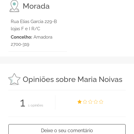
Morada
Rua Elias Garcia 229-B
lojas F e I R/C
Concelho:
Amadora
2700-319
Opiniões sobre Maria Noivas
1
1 opiniões
Deixe o seu comentário