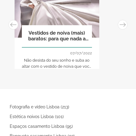
Vestidos de noiva (mais)
baratos: para que nada a
impeça de se casar!
07/07/2022
Não desista do seu sonho e suba ao
altar com o vestido de noiva que você
merece! De qualquer forma, aqui
ficam algumas alternativas para
quando não se consegue chegar ao
patamar do luxo
Fotografia e vídeo Lisboa (213)
Estética noivos Lisboa (101)
Espaços casamento Lisboa (95)
Banquete casamento Lisboa (93)