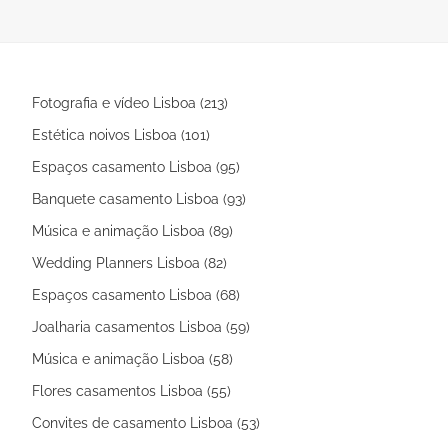
concertos a spas, workshops
fazer com as
exclusivos e viagens inesquecíveis,
reunimos as melhores ideias para que
aproveite o dia ao máximo!
Fotografia e vídeo Lisboa (213)
Estética noivos Lisboa (101)
Espaços casamento Lisboa (95)
Banquete casamento Lisboa (93)
Música e animação Lisboa (89)
Wedding Planners Lisboa (82)
Espaços casamento Lisboa (68)
Joalharia casamentos Lisboa (59)
Música e animação Lisboa (58)
Flores casamentos Lisboa (55)
Convites de casamento Lisboa (53)