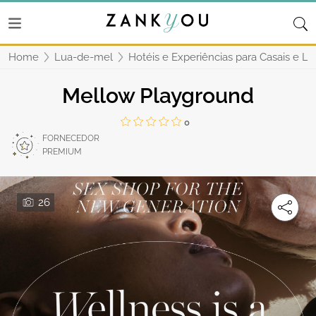
Home
Lua-de-mel
Hotéis e Experiências para Casais e L
Mellow Playground
0
FORNECEDOR
PREMIUM
26