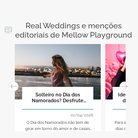
Real Weddings e menções
editoriais de Mellow Playground
Solteiro no Dia dos
Ideias p
Namorados? Desfrute
desped
como ninguém!
diverti
01/04/2026
O Dia dos Namorados não tem de
Para aprovei
girar em torno do amor e de casais
dias como so
apaixonados, e aqui fica a prova... De
jogos tão gi