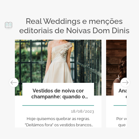
Real Weddings e menções
editoriais de Noivas Dom Dinis
Vestidos de noiva cor
Ana & M
champanhe: quando o
eram 
branco não é opção!
destin
18/08/2023
Hoje quisemos quebrar as regras.
Por vezes, o
"Deitámos fora" os vestidos brancos
que qualqu
de casamento e ficámo-nos com os
Marcos esta
cor champanhe. Há lá cor mais