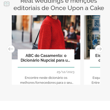
Real Weddings e menções
editoriais de Once Upon a Cake
ABC do Casamento: o
Eis os 
Dicionário Nupcial para um
que d
dia perfeito!
25/12/2023
Encontre neste dicionário os
Esqueça o e
melhores fornecedores para o seu
Entre no mu
casamento. Mais de 20 categorias de
energia da t
A a Z!
casamento. 
predominant
seu coraçã