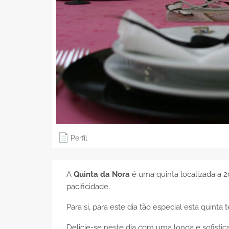
Perfil
A
Quinta da Nora
é uma quinta localizada a 2
pacificidade.
Para si, para este dia tão especial esta quinta
Delicie-se neste dia com uma longa e sofistica