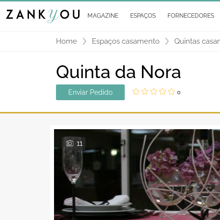
MAGAZINE
ESPAÇOS
FORNECEDORES
Home
Espaços casamento
Quintas cas
Quinta da Nora
Enviar Pedido
0
11