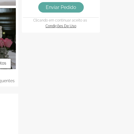
Enviar Pedido
Clicando em continuar aceito as
Condições De Uso
otos
quentes