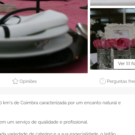
Ver
11
f
Opiniões
Perguntas fre
0 km's de Coimbra caracterizada por um encanto natural e
 tem um serviço de qualidade e profissional.
da variedade de catering e a sua especialidade, o leitão.