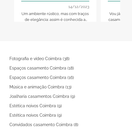
desejos!"
14/12/2023
Um ambiente rústico, mas com traços
Vou já come
de elegância: assim é conhecida a
casamento ou
Quinta do Brijal, ideal para a
amanhã, apr
celebração do seu casamento!
caminhar par
lo com a co
uma fe
Fotografia e vídeo Coimbra (38)
Espaços casamento Coimbra (18)
Espaços casamento Coimbra (16)
Música e animação Coimbra (13)
Joalharia casamentos Coimbra (9)
Estética noivos Coimbra (9)
Estética noivos Coimbra (9)
Convidados casamento Coimbra (8)