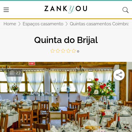
Home
Espaços casamento
Quintas casamentos Coimbra
Quinta do Brijal
0
27