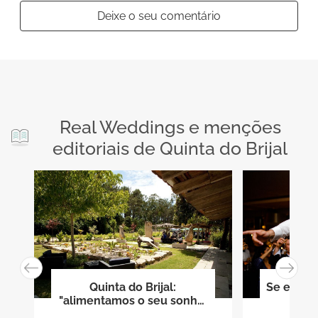
Deixe o seu comentário
Real Weddings e menções
editoriais de Quinta do Brijal
Quinta do Brijal:
Se eu fos
"alimentamos o seu sonho,
tornando real os seus