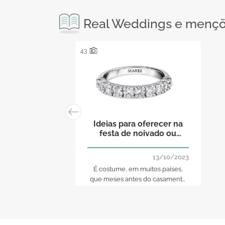
Real Weddings e menções
43
Ideias para oferecer na
festa de noivado ou
compromisso
13/10/2023
É costume, em muitos países,
que meses antes do casamento
os noivos formalizem o seu
compromisso com um jantar em
que o noivo, tradicionalmente,
manifesta as suas intenções de