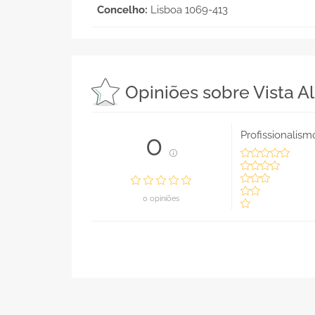
Concelho:
Lisboa 1069-413
Opiniões sobre Vista A
Profissionalism
0
0 opiniões