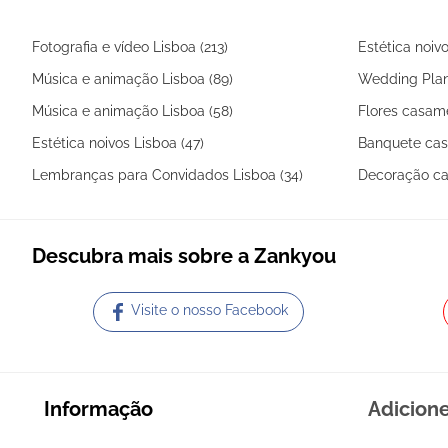
compromisso aos pais da noivo e
há uma troca de presentes entre
Fotografia e vídeo Lisboa (213)
Estética noivo
as famílias.
Música e animação Lisboa (89)
Wedding Plan
Música e animação Lisboa (58)
Flores casame
Estética noivos Lisboa (47)
Banquete cas
Lembranças para Convidados Lisboa (34)
Decoração ca
Descubra mais sobre a Zankyou
Visite o nosso Facebook
Informação
Adicion