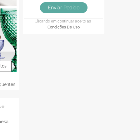
Enviar Pedido
Clicando em continuar aceito as
Condições De Uso
otos
quentes
ue
mesa