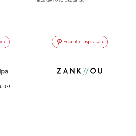
Fatos de noivo Lisboa (29)
ram
Encontre inspiração
ipa
5 371