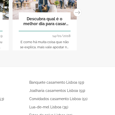
Descubra qual é o
Os 5 me
melhor dia para casar
conselhos 
em 2018
noiva cr
19
14/01/2018
eu
E como há muita coisa que não
As noivas criativ
e
se explica, mais vale apostar no
caminho andado 
seguro. Saiba qual o número que
perfeita, cheia de
lhe dará mais sorte no
mistério. Mas, c
.
casamento e escolha-o para
alguns profission
celebrar o seu Grande Dia
estes cinco cons
e
será de 
Banquete casamento Lisboa (93)
Joalharia casamentos Lisboa (59)
53)
Convidados casamento Lisboa (51)
Lua-de-mel Lisboa (35)