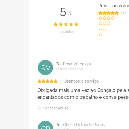
Profissionalism
5
(
2
)
2 opiniões
Por
Rosa Véronique
RV
01 novembro 2016
Usamos o serviço
Obrigada mais uma vez ao Gonçalo pela su
encantados com o trabalho e com a pesso
Notificar abuso
Por
Cheila Delgado Pereira
CP