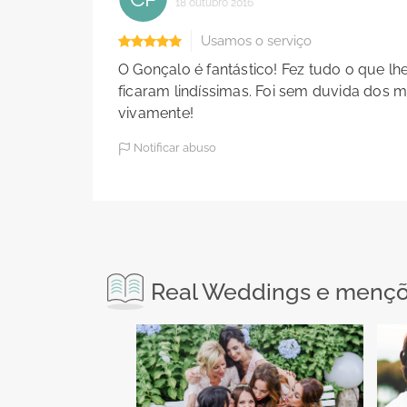
18 outubro 2016
Usamos o serviço
O Gonçalo é fantástico! Fez tudo o que lh
ficaram lindíssimas. Foi sem duvida dos 
vivamente!
Notificar abuso
Real Weddings e mençõe