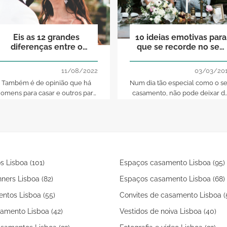
Eis as 12 grandes
10 ideias emotivas para
diferenças entre o
que se recorde no seu
eterno namorado e o
casamento dos que já
futuro marido!
cá não estão
11/08/2022
03/03/20
Também é de opinião que há
Num dia tão especial como o s
omens para casar e outros para
casamento, não pode deixar d
se divertir apenas? Então,
sentir a presença de todos os
confirme aqui a lista de
que mais ama, mesmo que
diferenças entre ambos e
alguns já não estejam na Terra
certifique-se que está com o
Aproveite este artigo e tire 10
homem ideal para si
ideias para se recordar dos qu
já partiram
s Lisboa (101)
Espaços casamento Lisboa (95)
ners Lisboa (82)
Espaços casamento Lisboa (68)
ntos Lisboa (55)
Convites de casamento Lisboa (
amento Lisboa (42)
Vestidos de noiva Lisboa (40)