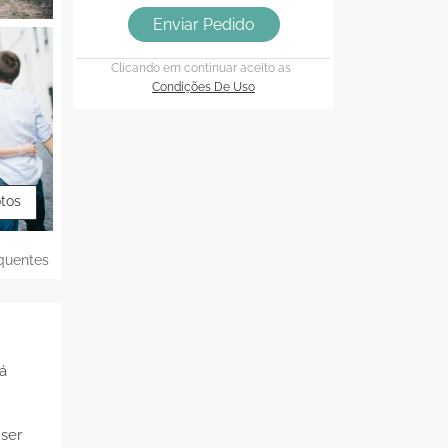
Enviar Pedido
Clicando em continuar aceito as
Condições De Uso
otos
quentes
á
 ser