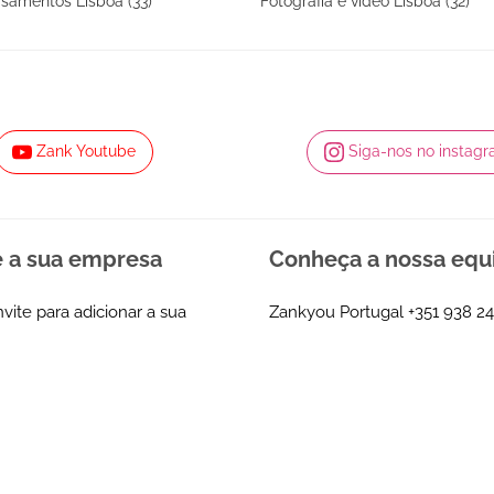
samentos Lisboa (33)
Fotografia e vídeo Lisboa (32)
Zank Youtube
Siga-nos no instag
e a sua empresa
Conheça a nossa equ
nvite para adicionar a sua
Zankyou Portugal
+351 938 24