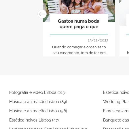
Gastos numa boda:
quem paga o quê
13/12/2023
Quando começar a organizar o
seu casamento, tem de ter em
h
conta decisões delicadas, como
quem paga o quê. Para evitar
situações desconfortáveis, trate
do assunto o mais rápido
possível e chegue a acordo com
o seu parceiro
Fotografia e vídeo Lisboa (213)
Estética noivo
Música e animação Lisboa (89)
Wedding Plan
Música e animação Lisboa (58)
Flores casame
Estética noivos Lisboa (47)
Banquete cas