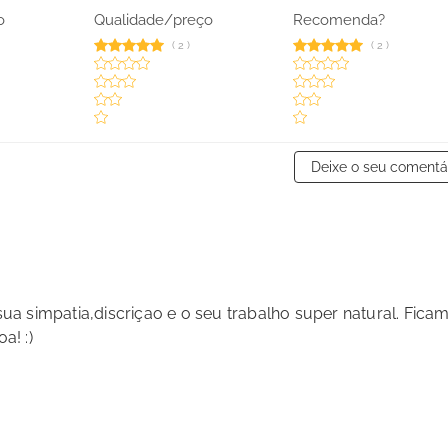
o
Qualidade/preço
Recomenda?
(
2
)
(
2
)
Deixe o seu comentá
a simpatia,discriçao e o seu trabalho super natural. Fica
a! :)