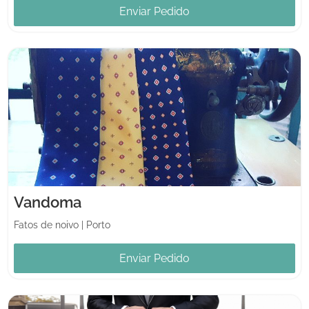
Enviar Pedido
Vandoma
Fatos de noivo
|
Porto
Enviar Pedido