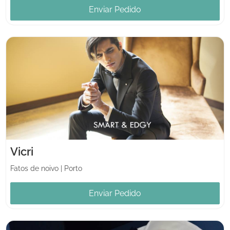
Enviar Pedido
Vicri
Fatos de noivo
|
Porto
Enviar Pedido