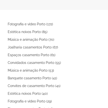
não só dos tecidos, como do próprio
personaliza
desenho de cada peça. Glamour,
requinte e conforto é o que pode ver
nesta galeria
Fotografia e vídeo Porto (172)
Estética noivos Porto (85)
Música e animação Porto (70)
Joalharia casamentos Porto (67)
Espaços casamento Porto (61)
Convidados casamento Porto (55)
Música e animação Porto (53)
Banquete casamento Porto (41)
Convites de casamento Porto (41)
Estética noivos Porto (40)
Fotografia e vídeo Porto (29)