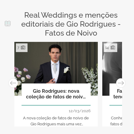
Real Weddings e menções
editoriais de Gio Rodrigues -
Fatos de Noivo
7
14
Gio Rodrigues: nova
Fatos d
coleção de fatos de noivo
tendência
impõe pelo glamour e
que v
cativa pelo traço
12/03/2026
cosmopolita
A nova coleção de fatos de noivo de
Conheça as 
Gio Rodrigues mais uma vez
fatos de noiv
surpreende pela qualidade superior,
o seu look