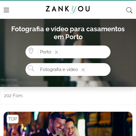
Fotografia e vídeo para casamentos
em Porto
Onde? ex: Cascais
Porto
O que procura?
Fotografia e vídeo
202 Forn.
TOP