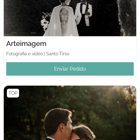
Arteimagem
Fotografia e vídeo
|
Santo Tirso
Enviar Pedido
TOP