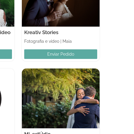
Video
Kreativ Stories
Fotografia e vídeo
|
Maia
Enviar Pedido
Mj-estÚdio