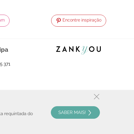
ram
Encontre inspiração
ipa
5 371
SABER MAIS!
ta requintada do
© 2008 - 2026, Zankyou