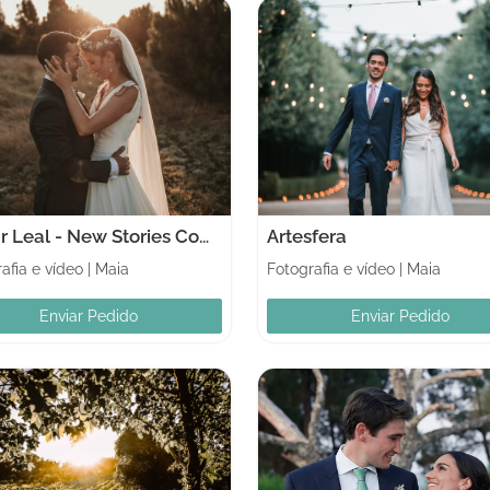
Edgar Leal - New Stories Composer
Artesfera
afia e vídeo
|
Maia
Fotografia e vídeo
|
Maia
Enviar Pedido
Enviar Pedido