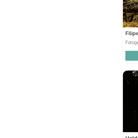
Fili
Fotogr
Held