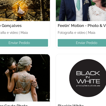
pe Gonçalves
Feelin' Motion - Photo & 
afia e vídeo
|
Maia
Fotografia e vídeo
|
Maia
Enviar Pedido
Enviar Pedido
er Couto Photo
Blackin White