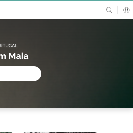
ORTUGAL
em Maia
procura?