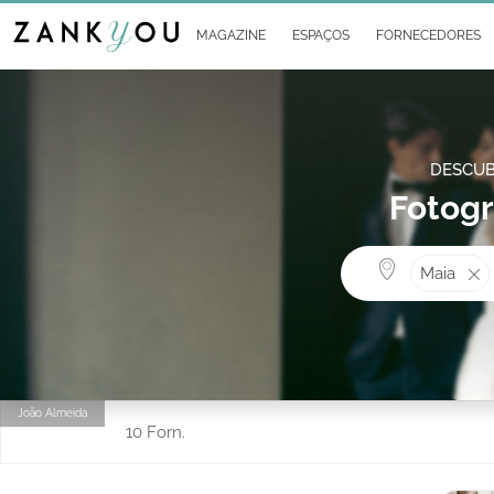
MAGAZINE
ESPAÇOS
FORNECEDORES
DESCUB
Fotogr
Maia
João Almeida
10 Forn.