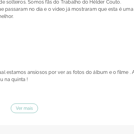
sde solteiros. Somos fãs do Trabalho do Hélder Couto.
e passaram no dia e o video já mostraram que esta é uma
elhor.
ual estamos ansiosos por ver as fotos do álbum e o filme . 
u na quinta !
Ver mais