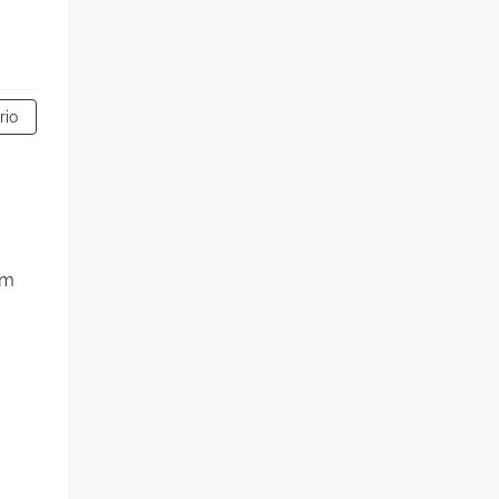
rio
em