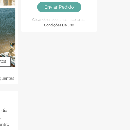
Enviar Pedido
Clicando em continuar aceito as
Condições De Uso
otos
quentes
 dia
.
entro