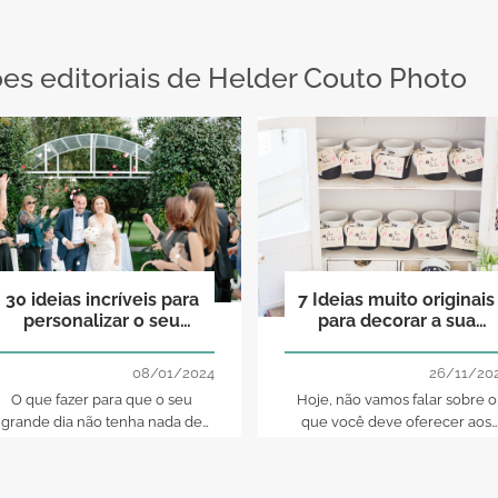
s editoriais de Helder Couto Photo
30 ideias incríveis para
7 Ideias muito originais
personalizar o seu
para decorar a sua
casamento: os seus
mesa das lembranças
convidados nem vão
de casamento!
08/01/2024
26/11/20
acreditar!
O que fazer para que o seu
Hoje, não vamos falar sobre o
grande dia não tenha nada de
que você deve oferecer aos
radicional? Tome nota destas 30
convidados, mas sim da forma
ideias e personalize o seu
como apresentar as prendas.
casamento. Nada lhe dará mais
Com um pouco de imaginação