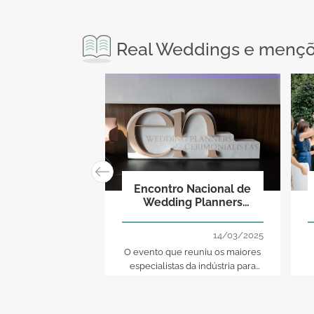
Real Weddings e mençõe
Encontro Nacional de
Wedding Planners
2025: o sucesso do
turismo de romance em
14/03/2025
Portugal
O evento que reuniu os maiores
especialistas da indústria para
debater o futuro do turismo de
t
romance em Portugal. Com
painéis inspiradores e debates