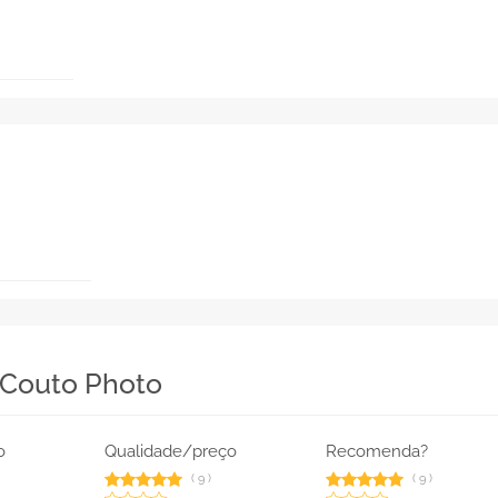
 Couto Photo
o
Qualidade/preço
Recomenda?
(
9
)
(
9
)