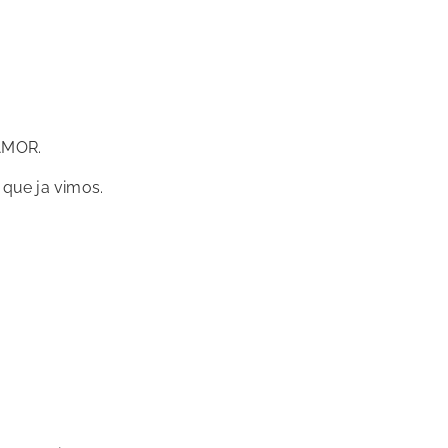
 AMOR.
s que ja vimos.