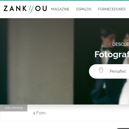
MAGAZINE
ESPAÇOS
FORNECEDORES
DESCUB
Fotograf
Penafiel
João Almeida
4 Forn.