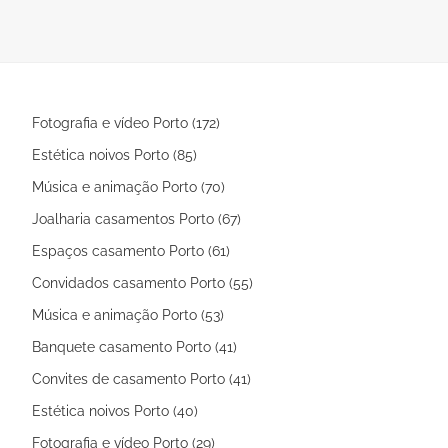
casamento. Mais de 20 categorias de
altura de a
A a Z!
conta o esti
própria
apresenta
Fotografia e vídeo Porto (172)
Estética noivos Porto (85)
Música e animação Porto (70)
Joalharia casamentos Porto (67)
Espaços casamento Porto (61)
Convidados casamento Porto (55)
Música e animação Porto (53)
Banquete casamento Porto (41)
Convites de casamento Porto (41)
Estética noivos Porto (40)
Fotografia e vídeo Porto (29)