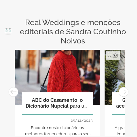
Real Weddings e menções
editoriais de Sandra Coutinho
Noivos
77
ABC do Casamento: o
Grava
Dicionário Nupcial para um
acessóri
dia perfeito!
25/12/2023
Encontre neste dicionário os
A gravata é
melhores fornecedores para o seu
importante