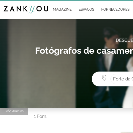
MAGAZINE
ESPAÇOS
FORNECEDORES
DESCUB
Fotógrafos de casamen
Forte da 
João Almeida
1 Forn.