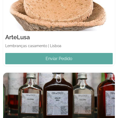
ArteLusa
Lembranças casamento
|
Lisboa
Enviar Pedido