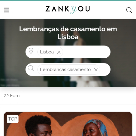
Lembranças de casamento em
Lisboa
Onde? ex: Cascais
Lisboa
O que procura?
Lembranças casamento
22 Forn.
TOP