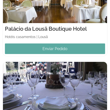
Palácio da Lousã Boutique Hotel
Hotéis casamentos
|
Lousã
Enviar Pedido