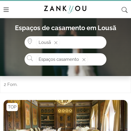
Espaços de casamento em Lousã
Onde? ex: Cascais
Lousã
O que procura?
Espaços casamento
2 Forn.
TOP