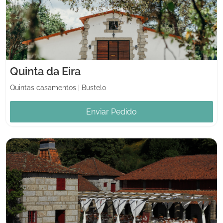
Quinta da Eira
Quintas casamentos
|
Bustelo
Enviar Pedido