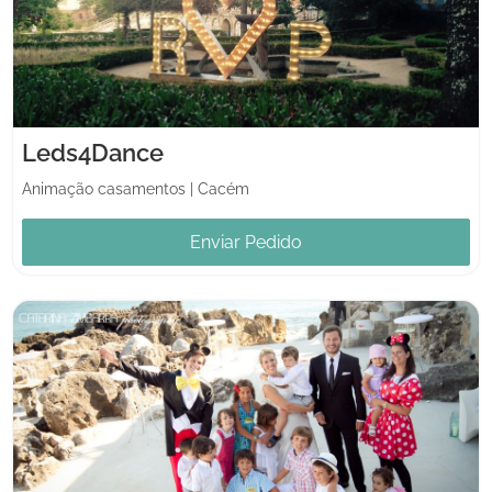
Leds4Dance
Animação casamentos
|
Cacém
Enviar Pedido