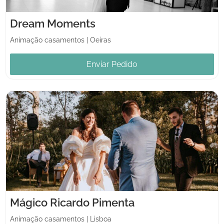
Dream Moments
Animação casamentos
|
Oeiras
Enviar Pedido
Mágico Ricardo Pimenta
Animação casamentos
|
Lisboa