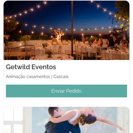
Getwild Eventos
Animação casamentos
|
Cascais
Enviar Pedido