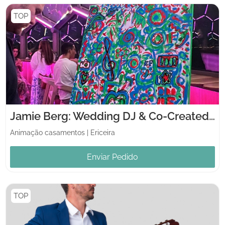
TOP
Jamie Berg: Wedding DJ & Co-Created Artwork
Animação casamentos
|
Ericeira
Enviar Pedido
TOP