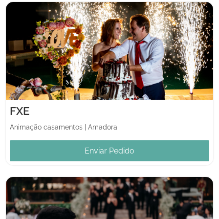
FXE
Animação casamentos
|
Amadora
Enviar Pedido