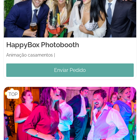
HappyBox Photobooth
Animação casamentos
|
Enviar Pedido
TOP