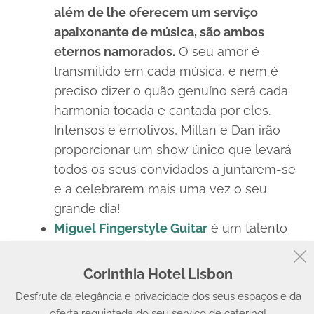
além de lhe oferecem um serviço
apaixonante de música, são ambos
eternos namorados.
O seu amor é
transmitido em cada música, e nem é
preciso dizer o quão genuíno será cada
harmonia tocada e cantada por eles.
Intensos e emotivos, Millan e Dan irão
proporcionar um show único que levará
todos os seus convidados a juntarem-se
e a celebrarem mais uma vez o seu
grande dia!
Miguel Fingerstyle Guitar
é um talento
nato conhecido e reconhecido a nível
nacional, e tem uma vasta experiência
Corinthia Hotel Lisbon
em atuações de casamentos, eventos
Desfrute da elegância e privacidade dos seus espaços e da
privados, entre outros.
Este jovem artista
oferta requintada do seu serviço de catering!