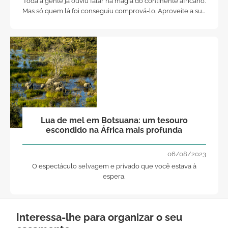
Toda a gente já ouviu falar na magia do continente africano.
Mas só quem lá foi conseguiu comprová-lo. Aproveite a sua
lua-de-mel para desbravar este continente. Conte com a
ajuda dos profissionais de safaris e passeios e vai ver que
terá uma história para contar
Lua de mel em Botsuana: um tesouro
escondido na África mais profunda
06/08/2023
O espectáculo selvagem e privado que você estava à
espera.
Interessa-lhe para organizar o seu