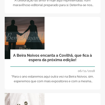
A celebração do amor é hoje aqui representada, num
maravilhoso editorial preparado para si. Detenha-se nos
pormenores, inspire-se nas cores e nos sorrisos, aproveite
as ideias e comece já a imaginar o seu grande dia!
A Beira Noivos encanta a Covilhã, que fica à
espera da próxima edição!
06/11/2018
"Para o ano estaremos aqui outra vez na Beira Noivos, sim,
esperemos que com mais expositores e com a mesma
qualidade e, esperemos ainda, com mais público", garante
a organização.