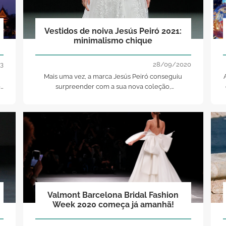
Vestidos de noiva Jesús Peiró 2021:
minimalismo chique
3
28/09/2020
Mais uma vez, a marca Jesús Peiró conseguiu
os
surpreender com a sua nova coleção,
-
apresentando vestidos de noiva únicos, repletos
de detalhes femininos e muito especiais. Veja a
nossa galeria e escolha o modelo ideal para si!
Valmont Barcelona Bridal Fashion
Week 2020 começa já amanhã!