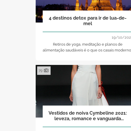
4 destinos detox para ir de lua-de-
mel
19/10/202
Retiros de yoga, meditação e planos de
alimentação saudáveis é o que os casais modern
mais querem e precisam. Por que não em lua-de
mel?
79
Vestidos de noiva Cymbeline 2021:
leveza, romance e vanguarda
parisiense!