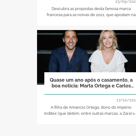
23/09/202
Descubra as propostas desta famosa marca
francesa para as noivas de 2021, que apostam na
leveza, no romance e nos vestidos
"transformáveis" com um toque vanguardista, par
que se possa «casar como uma princesa e
transformar-se numa Marilyn Monroe à noite!»
Quase um ano após o casamento, a
boa notícia: Marta Ortega e Carlos
Torretta esperam o seu primeiro filho!
17/10/201
A filha de Amancio Ortega, dono do império
Inditex (que detém, entre outras marcas, a Zara) v
ser mãe pela segunda vez