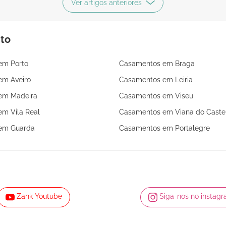
Ver artigos anteriores
um ambiente cosmopolita da cidade e o carácter
das suas coleções
nto
em Porto
Casamentos em Braga
em Aveiro
Casamentos em Leiria
em Madeira
Casamentos em Viseu
m Vila Real
Casamentos em Viana do Caste
em Guarda
Casamentos em Portalegre
Zank Youtube
Siga-nos no instag