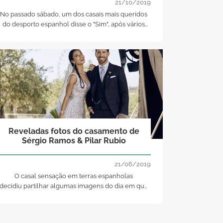
21/10/2019
No passado sábado, um dos casais mais queridos
do desporto espanhol disse o "Sim", após vários
anos de relacionamento. Aqui ficam todos os
detalhes conhecidos!
Reveladas fotos do casamento de
Sérgio Ramos & Pilar Rubio
21/06/2019
O casal sensação em terras espanholas
decidiu partilhar algumas imagens do dia em que
realizou o sonho de oficializar a sua relação de
cerca de sete anos.