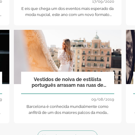
0
17/09/2020
E eis que chega um dos eventos mais esperado da
moda nupcial, este ano com um novo formato.
Descubra quais as 24 marcas que irão apresentar
a
as suas coleções para 2021 e saiba como
acompanhar a passarela da VBBFW!
Vestidos de noiva de estilista
português arrasam nas ruas de
Barcelona
9
09/08/2019
Barcelona é conhecida mundialmente como
ai
anfitriã de um dos maiores palcos da moda
nupcial, por esse motivo Gio Rodrigues aproveitou
a sua mais recente viagem para realizar um
editorial, podendo assim transmitir a fusão entre